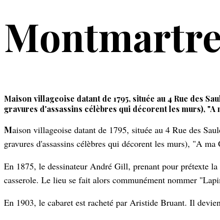
Montmartre,
Maison villageoise datant de 1795, située au 4 Rue des Sau
gravures d'assassins célèbres qui décorent les murs), "A
Maison villageoise datant de 1795, située au 4 Rue des Saules, le "Lapin Agile" a porté différentes appellations : "Rendez-vous des voleurs", "Cabaret des Assassins" (pour les
gravures d'assassins célèbres qui décorent les murs), "A ma
En 1875, le dessinateur André Gill, prenant pour prétexte la s
casserole. Le lieu se fait alors communément nommer "Lapin
En 1903, le cabaret est racheté par Aristide Bruant. Il devi